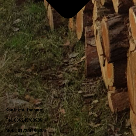
Kontaktaufnahme:
Tel. 039245/68989
Mobil 0172/4190303