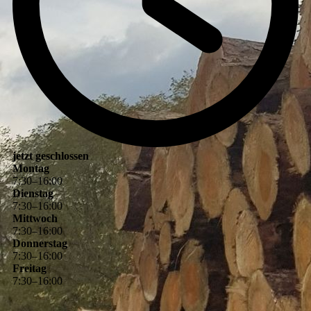
jetzt geschlossen
Montag
7
:
30
–
16
:
00
Dienstag
7
:
30
–
16
:
00
Mittwoch
7
:
30
–
16
:
00
Donnerstag
7
:
30
–
16
:
00
Freitag
7
:
30
–
16
:
00