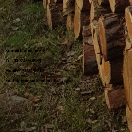
Kontaktaufnahme:
Tel. 039245/68989
Mobil 0172/4190303
kontakt@anhaltinische.de