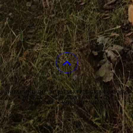
ANHALTINISCHE FORSTSERVICE GMBH & CO.KG
● WINKEL 18 39279 ZEPPERNICK ● TEL.
039245/68989 ● MOBIL 0172/4190303